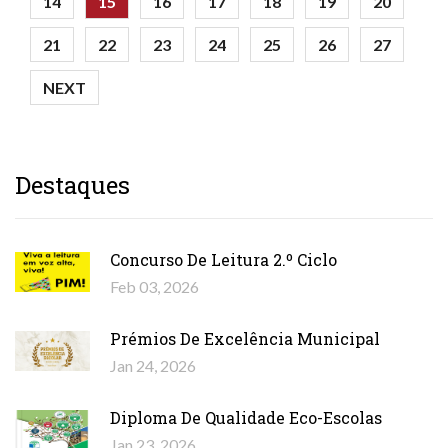
14
15
16
17
18
19
20
21
22
23
24
25
26
27
NEXT
Destaques
Concurso De Leitura 2.º Ciclo
Feb 03, 2026
Prémios De Excelência Municipal
Jan 24, 2026
Diploma De Qualidade Eco-Escolas
Jan 23, 2026