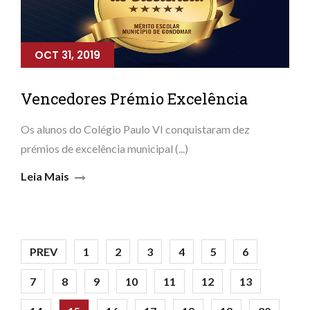
OCT 31, 2019
Vencedores Prémio Excelência
Os alunos do Colégio Paulo VI conquistaram dez
prémios de excelência municipal (...)
Leia Mais
PREV
1
2
3
4
5
6
7
8
9
10
11
12
13