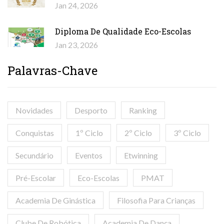
Jan 24, 2026
Diploma De Qualidade Eco-Escolas
Jan 23, 2026
Palavras-Chave
Novidades
Desporto
Ranking
Conquistas
1º Ciclo
2º Ciclo
3º Ciclo
Secundário
Eventos
Etwinning
Pré-Escolar
Eco-Escolas
PMAT
Academia De Ginástica
Filosofia Para Crianças
Clube De Robótica
Academia De Dança