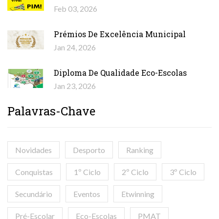
Feb 03, 2026
Prémios De Excelência Municipal
Jan 24, 2026
Diploma De Qualidade Eco-Escolas
Jan 23, 2026
Palavras-Chave
Novidades
Desporto
Ranking
Conquistas
1º Ciclo
2º Ciclo
3º Ciclo
Secundário
Eventos
Etwinning
Pré-Escolar
Eco-Escolas
PMAT