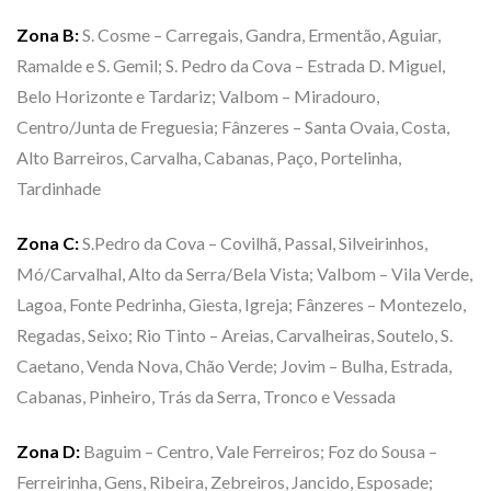
Zona B:
S. Cosme – Carregais, Gandra, Ermentão, Aguiar,
Ramalde e S. Gemil; S. Pedro da Cova – Estrada D. Miguel,
Belo Horizonte e Tardariz; Valbom – Miradouro,
Centro/Junta de Freguesia; Fânzeres – Santa Ovaia, Costa,
Alto Barreiros, Carvalha, Cabanas, Paço, Portelinha,
Tardinhade
Zona C:
S.Pedro da Cova – Covilhã, Passal, Silveirinhos,
Mó/Carvalhal, Alto da Serra/Bela Vista; Valbom – Vila Verde,
Lagoa, Fonte Pedrinha, Giesta, Igreja; Fânzeres – Montezelo,
Regadas, Seixo; Rio Tinto – Areias, Carvalheiras, Soutelo, S.
Caetano, Venda Nova, Chão Verde; Jovim – Bulha, Estrada,
Cabanas, Pinheiro, Trás da Serra, Tronco e Vessada
Zona D:
Baguim – Centro, Vale Ferreiros; Foz do Sousa –
Ferreirinha, Gens, Ribeira, Zebreiros, Jancido, Esposade;