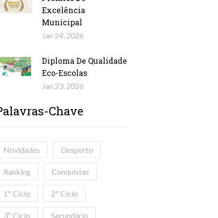
Excelência
Municipal
Jan 24, 2026
Diploma De Qualidade
Eco-Escolas
Jan 23, 2026
Palavras-Chave
Novidades
Desporto
Ranking
Conquistas
1º Ciclo
2º Ciclo
3º Ciclo
Secundário